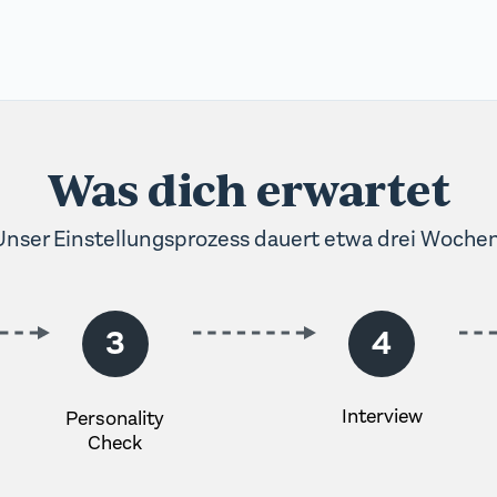
n uns dabei, die Performance unserer
nen Bedürfnissen passt. Durch Werbe-
Was dich erwartet
ferenzen entspricht. So vermeiden
ige Werbung zeigen. Werbe-Cookies
Unser Einstellungsprozess dauert etwa drei Wochen
en Erfolg unserer
3
4
Interview
Personality
Check