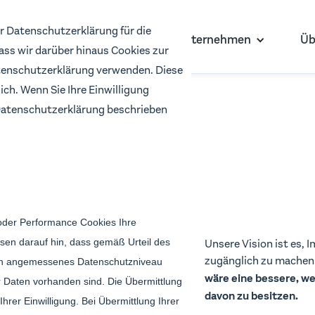
r Datenschutzerklärung für die
Für Investor:innen
Für Unternehmen
Üb
dass wir darüber hinaus Cookies zur
enschutzerklärung verwenden. Diese
ich. Wenn Sie Ihre Einwilligung
r Datenschutzerklärung beschrieben
s die Zukunft
investments
oder Performance Cookies Ihre
Unsere Vision ist es, 
sen darauf hin, dass gemäß Urteil des
zugänglich zu machen.
ein angemessenes Datenschutzniveau
wäre eine bessere, wen
 Daten vorhanden sind. Die Übermittlung
davon zu besitzen.
hrer Einwilligung. Bei Übermittlung Ihrer