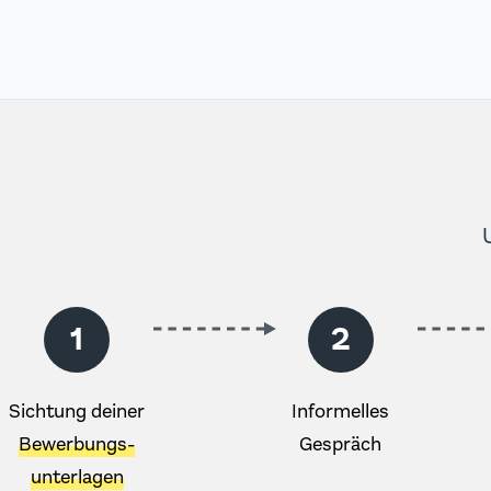
Cookies liefern uns genau darüber anonyme Daten und helfe
Website zu messen.
Werbe-Cookies
Werbung ist langweilig - zumindest, wenn sie nicht zu dei
Cookies erfahren wir, welche unserer Werbungen deinen Prä
wir, dass wir dir ständig die gleiche oder einfach langweil
verbessern also dein Nutzererlebnis und helfen uns dabei, d
Marketingkampagnen zu messen.
1
2
Sichtung deiner
Informelles
Bewerbungs-
Gespräch
unterlagen