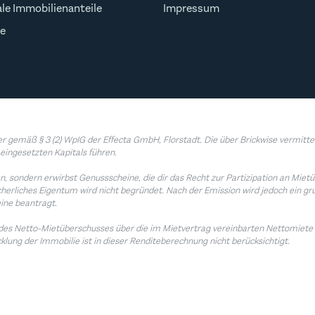
ale Immobilienanteile
Impressum
e
 gemäß § 3 (2) WpIG der Effecta GmbH, Florstadt. Die über Brickwise vermittel
eingesetzten Kapitals führen.
lien, sondern erwirbst Genussscheine, die dir das Recht zur Partizipation an M
rliches Eigentum wird nicht begründet. Nach der Emission wird jedoch ein gr
ine beantragt.
s des Netto-Mietüberschusses über die im Mietvertrag vereinbarten Nettomiete
klung der Immobilie ist in dieser Renditeberechnung nicht berücksichtigt.