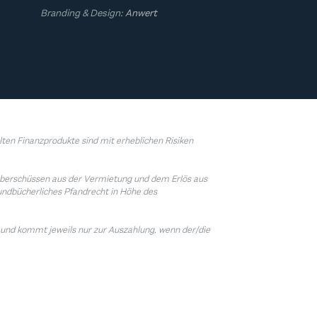
Branding & Design:
Anwert
ten Finanzprodukte sind mit erheblichen Risiken
ietüberschüssen aus der Vermietung und dem Erlös aus
undbücherliches Pfandrecht in Höhe des
 und kommt jeweils nur zur Auszahlung, wenn der/die