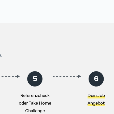
.
5
6
Referenzcheck
Dein Job
oder Take Home
Angebot
Challenge