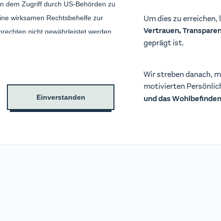
ten dem Zugriff durch US-Behörden zu
Um dies zu erreichen, 
ine wirksamen Rechtsbehelfe zur
Vertrauen, Transpare
rechten nicht gewährleistet werden.
geprägt ist.
Behörden, laut dem Gerichtshof der
eschränkt und daher unverhältnismäßig.
Wir streben danach, m
sind, klicken Sie bitte auf den Button
motivierten Persönlic
Einverstanden
und das Wohlbefinde
is auf Brickwise. Sie speichern von
er Datenschutzeinstellungen) und
ies ablehnst, können wir dir leider
n. Dazu müssen wir verstehen, was
ch gar nicht gefällt. Performance