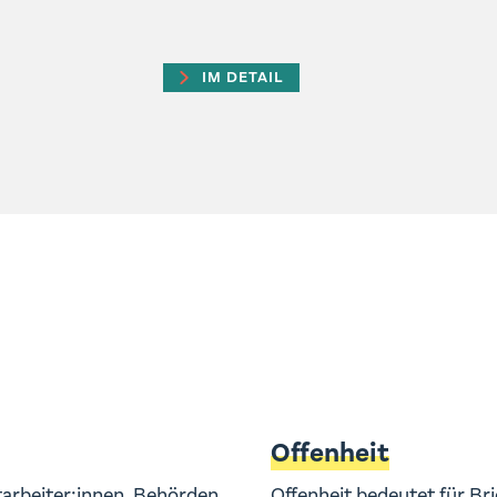
IM DETAIL
Offenheit
tarbeiter:innen, Behörden
Offenheit bedeutet für Bri