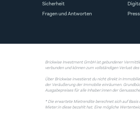
Sicherheit
Digit
Fragen und Antworten
Press
Brickwise Investment GmbH ist gebundener Vermittler
verbunden und können zum vollständigen Verlust des 
Über Brickwise investierst du nicht direkt in Immobi
der Veräußerung der Immobilie einräumen. Grundbüche
Ausgabepreises für alle Inhaber:innen der Genusssche
* Die erwartete Mietrendite berechnet sich auf Basi
Mieter:in diese bezahlt hat. Eine mögliche Wertentwic