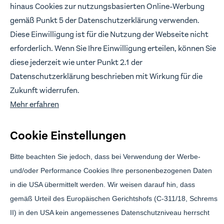
hinaus Cookies zur nutzungsbasierten Online-Werbung
FOLLOW US
gemäß Punkt 5 der Datenschutzerklärung verwenden.
Wir freuen uns, wenn wir in Verbindung bleiben.
Diese Einwilligung ist für die Nutzung der Webseite nicht
erforderlich. Wenn Sie Ihre Einwilligung erteilen, können Sie
diese jederzeit wie unter Punkt 2.1 der
Datenschutzerklärung beschrieben mit Wirkung für die
Branding & Design:
Anwert
Zukunft widerrufen.
Mehr erfahren
Cookie Einstellungen
Bitte beachten Sie jedoch, dass bei Verwendung der Werbe-
und/oder Performance Cookies Ihre personenbezogenen Daten
in die USA übermittelt werden. Wir weisen darauf hin, dass
Brickwise Investment GmbH ist gebundener Vermittler gemäß § 3 (2)
gemäß Urteil des Europäischen Gerichtshofs (C-311/18, Schrems
WpIG der Effecta GmbH, Florstadt. Die über Brickwise vermittelten
Finanzprodukte sind mit erheblichen Risiken verbunden und können
II) in den USA kein angemessenes Datenschutzniveau herrscht
zum vollständigen Verlust des eingesetzten Kapitals führen.