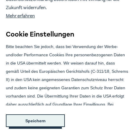
Branding & Design:
Anwert
Zukunft widerrufen.
Mehr erfahren
Cookie Einstellungen
Bitte beachten Sie jedoch, dass bei Verwendung der Werbe-
und/oder Performance Cookies Ihre personenbezogenen Daten
in die USA übermittelt werden. Wir weisen darauf hin, dass
Brickwise Investment GmbH ist gebundener Vermittler gemäß § 3 (2)
gemäß Urteil des Europäischen Gerichtshofs (C-311/18, Schrems
WpIG der Effecta GmbH, Florstadt. Die über Brickwise vermittelten
Finanzprodukte sind mit erheblichen Risiken verbunden und können
II) in den USA kein angemessenes Datenschutzniveau herrscht
zum vollständigen Verlust des eingesetzten Kapitals führen.
und zudem keine geeigneten Garantien zum Schutz Ihrer Daten
Über Brickwise investierst du nicht direkt in Immobilien, sondern
vorhanden sind. Die Übermittlung Ihrer Daten in die USA erfolgt
erwirbst Genussscheine, die dir das Recht zur Partizipation an
daher ausschließlich auf Grundlage Ihrer Einwilligung. Bei
Mietüberschüssen aus der Vermietung und dem Erlös aus der
Veräußerung der Immobilie einräumen. Grundbücherliches Eigentum
Übermittlung Ihrer Daten in die USA besteht insbesondere das
wird nicht begründet. Nach der Emission wird jedoch ein
grundbücherliches Pfandrecht in Höhe des Ausgabepreises für alle
Risiko, dass Ihre Daten dem Zugriff durch US-Behörden zu
Speichern
Inhaber:innen der Genussscheine beantragt.
Kontroll- und Überwachungszwecken unterliegen und dagegen