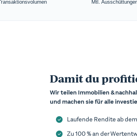
Transaktionsvolumen
Mtl. Ausschüttunge
n uns dabei, die Performance unserer
nen Bedürfnissen passt. Durch Werbe-
ferenzen entspricht. So vermeiden
ige Werbung zeigen. Werbe-Cookies
en Erfolg unserer
Damit du profiti
Wir teilen
Immobilien
&
nachhal
und machen sie für alle investie
Laufende Rendite ab
dem 
Zu
100 % an der Wertentwi