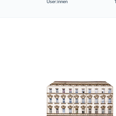
User:innen
Cookies liefern uns genau darüber anonyme Daten und helfe
Website zu messen.
Werbe-Cookies
Werbung ist langweilig - zumindest, wenn sie nicht zu dei
Cookies erfahren wir, welche unserer Werbungen deinen Prä
wir, dass wir dir ständig die gleiche oder einfach langweil
verbessern also dein Nutzererlebnis und helfen uns dabei, d
Marketingkampagnen zu messen.