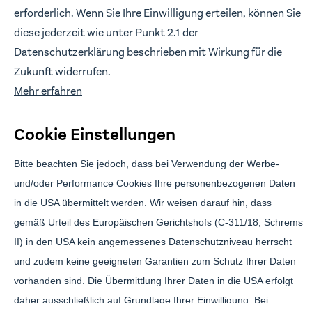
erforderlich. Wenn Sie Ihre Einwilligung erteilen, können Sie
diese jederzeit wie unter Punkt 2.1 der
Datenschutzerklärung beschrieben mit Wirkung für die
Branding & Design:
Anwert
Zukunft widerrufen.
Mehr erfahren
Cookie Einstellungen
Bitte beachten Sie jedoch, dass bei Verwendung der Werbe-
und/oder Performance Cookies Ihre personenbezogenen Daten
in die USA übermittelt werden. Wir weisen darauf hin, dass
Brickwise Investment GmbH ist gebundener Vermittler gemäß § 3 (2)
gemäß Urteil des Europäischen Gerichtshofs (C-311/18, Schrems
WpIG der Effecta GmbH, Florstadt. Die über Brickwise vermittelten
Finanzprodukte sind mit erheblichen Risiken verbunden und können
II) in den USA kein angemessenes Datenschutzniveau herrscht
zum vollständigen Verlust des eingesetzten Kapitals führen.
und zudem keine geeigneten Garantien zum Schutz Ihrer Daten
Über Brickwise investierst du nicht direkt in Immobilien, sondern
vorhanden sind. Die Übermittlung Ihrer Daten in die USA erfolgt
erwirbst Genussscheine, die dir das Recht zur Partizipation an
daher ausschließlich auf Grundlage Ihrer Einwilligung. Bei
Mietüberschüssen aus der Vermietung und dem Erlös aus der