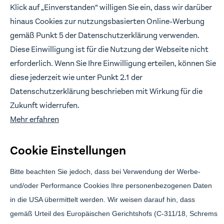
Impressum
Klick auf „Einverstanden“ willigen Sie ein, dass wir darüber
hinaus Cookies zur nutzungsbasierten Online-Werbung
FOLLOW US
gemäß Punkt 5 der Datenschutzerklärung verwenden.
Wir freuen uns, wenn wir in Verbindung bleiben.
Diese Einwilligung ist für die Nutzung der Webseite nicht
erforderlich. Wenn Sie Ihre Einwilligung erteilen, können Sie
diese jederzeit wie unter Punkt 2.1 der
Datenschutzerklärung beschrieben mit Wirkung für die
Branding & Design:
Anwert
Zukunft widerrufen.
Mehr erfahren
Cookie Einstellungen
Bitte beachten Sie jedoch, dass bei Verwendung der Werbe-
und/oder Performance Cookies Ihre personenbezogenen Daten
in die USA übermittelt werden. Wir weisen darauf hin, dass
Brickwise Investment GmbH ist gebundener Vermittler gemäß § 3 (2)
gemäß Urteil des Europäischen Gerichtshofs (C-311/18, Schrems
WpIG der Effecta GmbH, Florstadt. Die über Brickwise vermittelten