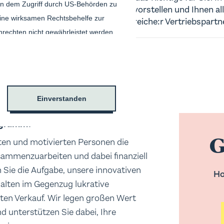
ten dem Zugriff durch US-Behörden zu
unser Affiliate-Programm vorstellen und Ihnen all
ine wirksamen Rechtsbehelfe zur
benötigen, um ein:e erfolgreiche:r Vertriebspartn
rechten nicht gewährleistet werden.
Behörden, laut dem Gerichtshof der
Autor:in
Jana Lutz
eschränkt und daher unverhältnismäßig.
Datum
5/23/2023
sind, klicken Sie bitte auf den Button
Einverstanden
rogramm?
is auf Brickwise. Sie speichern von
G
er Datenschutzeinstellungen) und
ten und motivierten Personen die
ies ablehnst, können wir dir leider
usammenzuarbeiten und dabei finanziell
en Sie die Aufgabe, unsere innovativen
Ho
lten im Gegenzug lukrative
lten Verkauf. Wir legen großen Wert
n. Dazu müssen wir verstehen, was
d unterstützen Sie dabei, Ihre
ch gar nicht gefällt. Performance