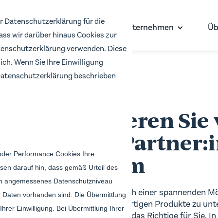
r Datenschutzerklärung für die
Für Investor:innen
Für Unternehmen
Üb
dass wir darüber hinaus Cookies zur
enschutzerklärung verwenden. Diese
ich. Wenn Sie Ihre Einwilligung
r Datenschutzerklärung beschrieben
BRICKWISE
So profitieren Si
Affiliate-Partner:
oder Performance Cookies Ihre
Programm
sen darauf hin, dass gemäß Urteil des
ein angemessenes Datenschutzniveau
Sind Sie auf der Suche nach einer spannenden Mö
 Daten vorhanden sind. Die Übermittlung
gleichzeitig unsere einzigartigen Produkte zu un
hrer Einwilligung. Bei Übermittlung Ihrer
Affiliate-Programm genau das Richtige für Sie. I