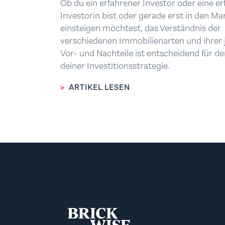
Ob du ein erfahrener Investor oder eine e
Investorin bist oder gerade erst in den Ma
einsteigen möchtest, das Verständnis der
verschiedenen Immobilienarten und ihrer 
Vor- und Nachteile ist entscheidend für de
deiner Investitionsstrategie.
>
ARTIKEL LESEN