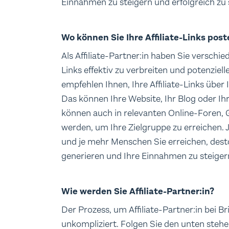
Einnahmen zu steigern und erfolgreich zu 
Cookies liefern uns genau darüber anonyme Daten und helfe
Website zu messen.
Wo können Sie Ihre Affiliate-Links post
Als Affiliate-Partner:in haben Sie verschie
Werbe-Cookies
Links effektiv zu verbreiten und potenziel
Werbung ist langweilig - zumindest, wenn sie nicht zu dei
empfehlen Ihnen, Ihre Affiliate-Links über 
Cookies erfahren wir, welche unserer Werbungen deinen Prä
Das können Ihre Website, Ihr Blog oder Ih
wir, dass wir dir ständig die gleiche oder einfach langweil
können auch in relevanten Online-Foren,
verbessern also dein Nutzererlebnis und helfen uns dabei, d
werden, um Ihre Zielgruppe zu erreichen. 
Marketingkampagnen zu messen.
und je mehr Menschen Sie erreichen, dest
generieren und Ihre Einnahmen zu steiger
Wie werden Sie Affiliate-Partner:in?
Der Prozess, um Affiliate-Partner:in bei Br
unkompliziert. Folgen Sie den unten stehe