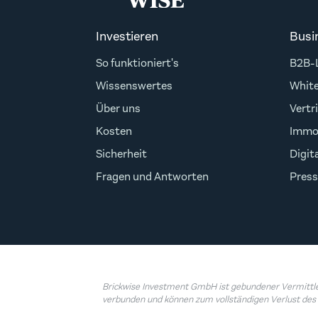
Investieren
Busi
So funktioniert's
B2B-L
Wissenswertes
White
Über uns
Vertr
Kosten
Immob
Sicherheit
Digit
Fragen und Antworten
Press
Brickwise Investment GmbH ist gebundener Vermittler
verbunden und können zum vollständigen Verlust des 