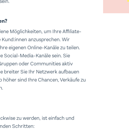
sein.
n uns dabei, die Performance unserer
en?
dene Möglichkeiten, um Ihre Affiliate-
le Kund:innen anzusprechen. Wir
nen Bedürfnissen passt. Durch Werbe-
Ihre eigenen Online-Kanäle zu teilen.
ferenzen entspricht. So vermeiden
re Social-Media-Kanäle sein. Sie
ige Werbung zeigen. Werbe-Cookies
 Gruppen oder Communities aktiv
en Erfolg unserer
Je breiter Sie Ihr Netzwerk aufbauen
o höher sind Ihre Chancen, Verkäufe zu
n.
ickwise zu werden, ist einfach und
nden Schritten: