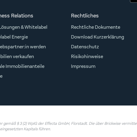
ness Relations
Rechtliches
ösungen & Whitelabel
Rechtliche Dokumente
label Energie
Download Kurzerklärung
iebspartner:in werden
Datenschutz
ilien verkaufen
Risikohinweise
ale Immobilienanteile
Impressum
e
 gemäß § 3 (2) WpIG der Effecta GmbH, Florstadt. Die über Brickwise vermittel
eingesetzten Kapitals führen.