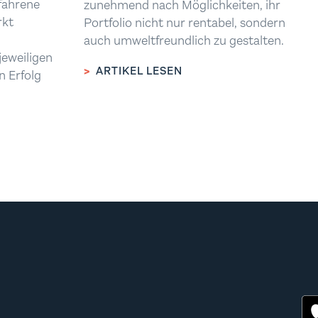
rfahrene
zunehmend nach Möglichkeiten, ihr
rkt
Portfolio nicht nur rentabel, sondern
auch umweltfreundlich zu gestalten.
jeweiligen
>
ARTIKEL LESEN
n Erfolg