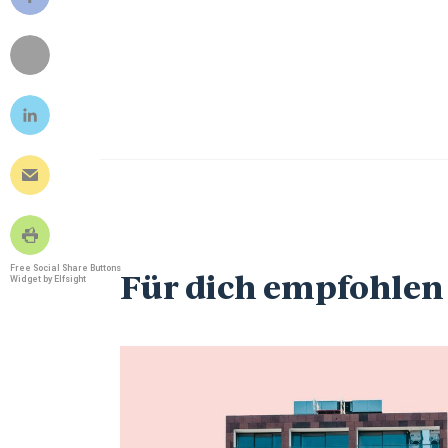
Free Social Share Buttons
Für dich empfohlen
Widget by Elfsight