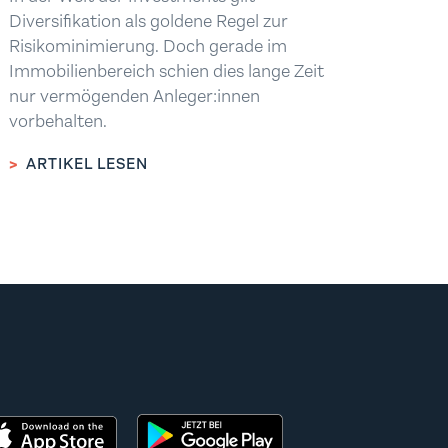
Diversifikation als goldene Regel zur
Risikominimierung. Doch gerade im
Immobilienbereich schien dies lange Zeit
nur vermögenden Anleger:innen
vorbehalten.
>
ARTIKEL LESEN